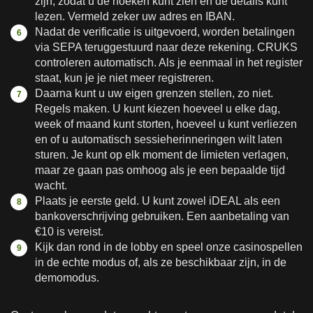
zijn, zodat u de hoeken kunt zien en de details kunt
lezen. Vermeld zeker uw adres en IBAN.
Nadat de verificatie is uitgevoerd, worden betalingen
via SEPA teruggestuurd naar deze rekening. CRUKS
controleren automatisch. Als je eenmaal in het register
staat, kun je je niet meer registreren.
Daarna kunt u uw eigen grenzen stellen, zo niet.
Regels maken. U kunt kiezen hoeveel u elke dag,
week of maand kunt storten, hoeveel u kunt verliezen
en of u automatisch sessieherinneringen wilt laten
sturen. Je kunt op elk moment de limieten verlagen,
maar ze gaan pas omhoog als je een bepaalde tijd
wacht.
Plaats je eerste geld. U kunt zowel iDEAL als een
bankoverschrijving gebruiken. Een aanbetaling van
€10 is vereist.
Kijk dan rond in de lobby en speel onze casinospellen
in de echte modus of, als ze beschikbaar zijn, in de
demomodus.