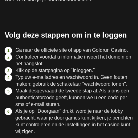
Volg deze stappen om in te loggen
Ga naar de officiële site of app van Goldrun Casino.
Controleer voordat u informatie invoert het domein en
het hangslot.
Klik op de startpagina op "Inloggen."
Typ uw e-mailadres en wachtwoord in. Geen fouten
maken: gebruik de schakelaar "wachtwoord tonen".
Maak desgevraagd de tweede stap af. Als u ons een
authenticatorcode geeft, kunnen we u een code per
sms of e-mail sturen.
Als je op "Doorgaan" drukt, word je naar de lobby
gebracht, waar je door games kunt kijken, je berichten
kunt controleren en de instellingen in het casino kunt
wijzigen.