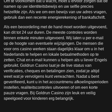
Om te voorkomen dat u wacht, moet u ervoor zorgen dat de
namen op uw identiteitsbewijs en uw selfie precies
hetzelfde zijn. Als we om een bewijs van uw adres vragen,
gebruik dan een recente energierekening of bankafschrift.
Als een beoordeling met de hand moet worden uitgevoerd,
kan dit tot 24 uur duren. De meeste controles worden
binnen enkele minuten uitgevoerd. Wij laten u per e-mail
op de hoogte van eventuele wijzigingen. De mensen die
voor ons casino werken staan dagelijks klaar om u in het
Nederlands te helpen en lokale betaalmethoden op te
zetten. Chat en e-mail kunnen u helpen als u liever Engels
gebruikt. Goldrun Casino laat je de live status van
verificaties, cheques en betalingen zien, zodat je altijd
weet wat je vervolgens kunt verwachten. Nadat u bent
geverifieerd, kunt u in het accountmenu afkoelingsperioden
instellen, realiteitscontroles uitvoeren of om een korte
pauze vragen. Bij Goldrun Casino zijn leuk en veilig
speelgoed voor kinderen erg belangrijk.