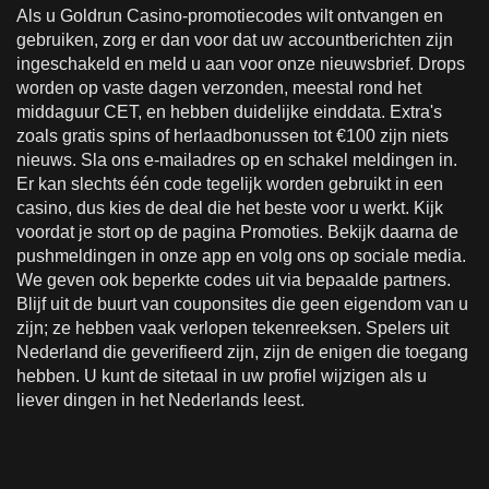
Als u Goldrun Casino-promotiecodes wilt ontvangen en
gebruiken, zorg er dan voor dat uw accountberichten zijn
ingeschakeld en meld u aan voor onze nieuwsbrief. Drops
worden op vaste dagen verzonden, meestal rond het
middaguur CET, en hebben duidelijke einddata. Extra's
zoals gratis spins of herlaadbonussen tot €100 zijn niets
nieuws. Sla ons e-mailadres op en schakel meldingen in.
Er kan slechts één code tegelijk worden gebruikt in een
casino, dus kies de deal die het beste voor u werkt. Kijk
voordat je stort op de pagina Promoties. Bekijk daarna de
pushmeldingen in onze app en volg ons op sociale media.
We geven ook beperkte codes uit via bepaalde partners.
Blijf uit de buurt van couponsites die geen eigendom van u
zijn; ze hebben vaak verlopen tekenreeksen. Spelers uit
Nederland die geverifieerd zijn, zijn de enigen die toegang
hebben. U kunt de sitetaal in uw profiel wijzigen als u
liever dingen in het Nederlands leest.