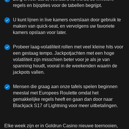
regels en bijopties voor de tabellen begrijpt.
U kunt lijnen in live kamers overslaan door gebruik te
maken van quick-seat, en vervolgens uw favoriete
kamers opslaan voor later.
Probeer laag-volatiliteit rollen met veel kleine hits voor
een gestaag tempo. Jackpotjachten met een hoge
volatiliteit zijn misschien beter voor je als je van
spanning houdt, vooral in de weekenden waarin de
jackpots vallen.
Mensen die graag aan onze tafels spelen beginnen
meestal met Europees Roulette omdat het
gemakkelijke regels heeft en gaan dan door naar
Blackjack S17 of Lightning voor meer uitbetalingen.
Elke week zijn er in Goldrun Casino nieuwe toernooien,