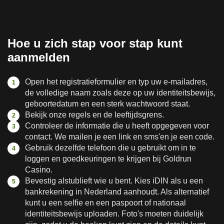
Hoe u zich stap voor stap kunt
aanmelden
Open het registratieformulier en typ uw e-mailadres,
de volledige naam zoals deze op uw identiteitsbewijs,
geboortedatum en een sterk wachtwoord staat.
Bekijk onze regels en de leeftijdsgrens.
Controleer de informatie die u heeft opgegeven voor
contact. We mailen je een link en sms'en je een code.
Gebruik dezelfde telefoon die u gebruikt om in te
loggen en goedkeuringen te krijgen bij Goldrun
Casino.
Bevestig alstublieft wie u bent. Kies iDIN als u een
bankrekening in Nederland aanhoudt. Als alternatief
kunt u een selfie en een paspoort of nationaal
identiteitsbewijs uploaden. Foto's moeten duidelijk