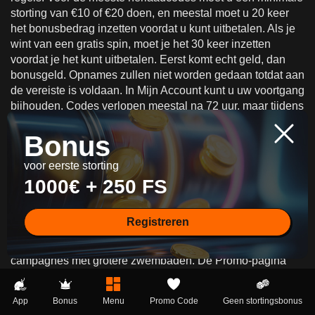
storting van €10 of €20 doen, en meestal moet u 20 keer
het bonusbedrag inzetten voordat u kunt uitbetalen. Als je
wint van een gratis spin, moet je het 30 keer inzetten
voordat je het kunt uitbetalen. Eerst komt echt geld, dan
bonusgeld. Opnames zullen niet worden gedaan totdat aan
de vereiste is voldaan. In Mijn Account kunt u uw voortgang
bijhouden. Codes verlopen meestal na 72 uur, maar tijdens
flash-verkopen kunnen sommige eerder verlopen. Elke
Bonus
draai of hand, je kunt inzetten tot €5 wanneer je een bonus
actief hebt. Honderd procent van de punten gaat naar slots,
voor eerste storting
tien procent naar tafelspellen, en sommige titels worden
1000€ + 250 FS
weggelaten. Limieten voor betalingen: sommige e-wallets
kunnen mogelijk geen codes activeren. Je kunt slechts één
actieve bonus per account hebben en je kunt geen
Registreren
bonussen stapelen. Elke week heeft Goldrun Casino een
daling en tijdens bepaalde periodes van het jaar zijn er
campagnes met grotere zwembaden. De Promo-pagina
heeft een maandelijkse kalender die u kunt gebruiken om
vooruit te plannen en conflicten te voorkomen. Controleer
App
Bonus
Menu
Promo Code
Geen stortingsbonus
de spelling, controleer het minimale stortingsbedrag en