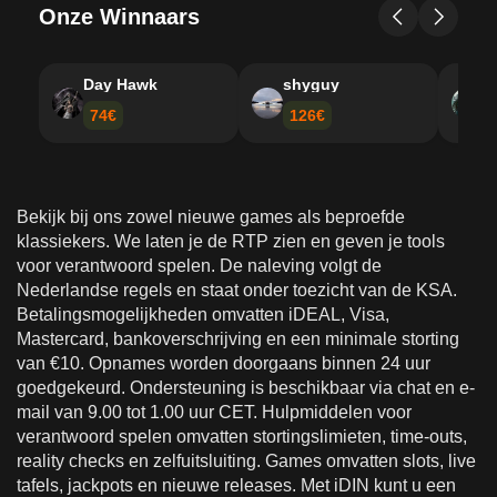
Onze Winnaars
Hoe u een code gebruikt
App voor Android, Ios en andere telefoons en
tablets
Day Hawk
shyguy
M
Hoe de app te installeren
74€
126€
Exclusieve beloningen voor toegewijde spelers:
word een vip bij Goldrun Casino
Wat u krijgt als vipniveau
Bekijk bij ons zowel nieuwe games als beproefde
klassiekers. We laten je de RTP zien en geven je tools
Veilige betalingen en spelersbescherming bij
voor verantwoord spelen. De naleving volgt de
Goldrun Casino
Nederlandse regels en staat onder toezicht van de KSA.
Hoe we je veilig houden
Betalingsmogelijkheden omvatten iDEAL, Visa,
Mastercard, bankoverschrijving en een minimale storting
Verantwoord spelen bij Goldrun Casino
van €10. Opnames worden doorgaans binnen 24 uur
goedgekeurd. Ondersteuning is beschikbaar via chat en e-
Beleid voor 18+, verificatie en
mail van 9.00 tot 1.00 uur CET. Hulpmiddelen voor
spelersbescherming
verantwoord spelen omvatten stortingslimieten, time-outs,
Snelstartgids voor Goldrun Casino
reality checks en zelfuitsluiting. Games omvatten slots, live
tafels, jackpots en nieuwe releases. Met iDIN kunt u een
Korte lijst met dingen die u direct kunt doen