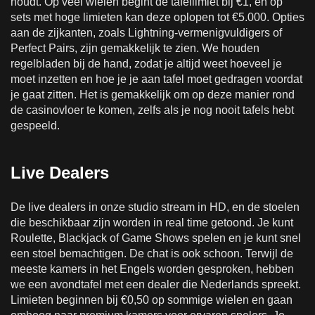
houdt. Op veel wielen begint de tafellimiet bij €1, en op
sets met hoge limieten kan deze oplopen tot €5.000. Opties
aan de zijkanten, zoals Lightning-vermenigvuldigers of
Perfect Pairs, zijn gemakkelijk te zien. We houden
regelbladen bij de hand, zodat je altijd weet hoeveel je
moet inzetten en hoe je je aan tafel moet gedragen voordat
je gaat zitten. Het is gemakkelijk om op deze manier rond
de casinovloer te komen, zelfs als je nog nooit tafels hebt
gespeeld.
Live Dealers
De live dealers in onze studio stream in HD, en de stoelen
die beschikbaar zijn worden in real time getoond. Je kunt
Roulette, Blackjack of Game Shows spelen en je kunt snel
een stoel bemachtigen. De chat is ook schoon. Terwijl de
meeste kamers in het Engels worden gesproken, hebben
we een avondtafel met een dealer die Nederlands spreekt.
Limieten beginnen bij €0,50 op sommige wielen en gaan