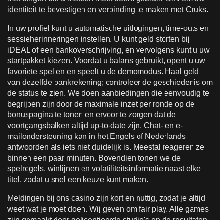
identiteit te bevestigen en verbinding te maken met Cruks.
In uw profiel kunt u automatische uitlogingen, time-outs en
sessieherinneringen instellen. U kunt geld storten bij
iDEAL of een bankoverschrijving, en vervolgens kunt u uw
startpakket kiezen. Voordat u balans gebruikt, opent u uw
favoriete spellen en speelt u de demomodus. Haal geld
van dezelfde bankrekening; controleer de geschiedenis om
de status te zien. We doen aanbiedingen die eenvoudig te
begrijpen zijn door de maximale inzet per ronde op de
bonuspagina te tonen en ervoor te zorgen dat de
voortgangsbalken altijd up-to-date zijn. Chat- en e-
mailondersteuning kan in het Engels of Nederlands
antwoorden als iets niet duidelijk is. Meestal reageren ze
binnen een paar minuten. Bovendien tonen we de
spelregels, winlijnen en volatiliteitsinformatie naast elke
titel, zodat u snel een keuze kunt maken.
Meldingen bij ons casino zijn kort en nuttig, zodat je altijd
weet wat je moet doen. Wij geven om fair play. Alle games
zijn gemaakt door gelicentieerde studio's en de resultaten