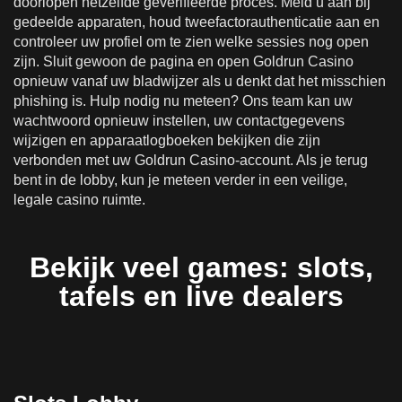
doorlopen hetzelfde geverifieerde proces. Meld u aan bij
gedeelde apparaten, houd tweefactorauthenticatie aan en
controleer uw profiel om te zien welke sessies nog open
zijn. Sluit gewoon de pagina en open Goldrun Casino
opnieuw vanaf uw bladwijzer als u denkt dat het misschien
phishing is. Hulp nodig nu meteen? Ons team kan uw
wachtwoord opnieuw instellen, uw contactgegevens
wijzigen en apparaatlogboeken bekijken die zijn
verbonden met uw Goldrun Casino-account. Als je terug
bent in de lobby, kun je meteen verder in een veilige,
legale casino ruimte.
Bekijk veel games: slots,
tafels en live dealers