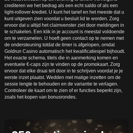
crediteren we het bedrag als een echt saldo of als een
light-rollover-krediet. U kunt het tarief en het meeste dat u
kunt uitgeven zien voordat u besluit lid te worden. Zorg
ervoor dat u altijd het claimvenster ziet door meldingen in
te schakelen. Een klik in je account is meestal voldoende
om te verzamelen. U hoeft geen contact op te nemen met
de ondersteuning totdat de timer is afgelopen, omdat
Goldrun Casino automatisch het kwalificatiespel bijhoudt.
Het exacte schema, titels die in aanmerking komen en
eventuele €-caps zijn te vinden op de promokaart. Zorg
ervoor dat elke draai telt door in te schrijven voordat je je
eerste inzet plaatst. Wedden met matige inzetten om de
sessie lengte te behouden en de variantie te verlagen.
Controleer de kaart om te zien of er functies beperkt zijn,
zoals het kopen van bonusrondes.