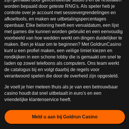
worden bepaald door geteste RNG's. Als speler heb je
controle over je account met sessievergrendelingen en
afkoeltools, en maken we uitbetalingspercentages
openbaar. Elke beloning heeft een vervaldatum, een lijst
met games die kunnen worden gebruikt en een eenvoudig
voorbeeld van hoe wedden werkt om dingen duidelijker te
maken. Ben je klaar om te beginnen? Met GoldrunCasino
kunt u een profiel maken, een veilige limiet kiezen en
rondkijken in een schone lobby die is gemaakt om snel te
laden op zowel telefoons als computers. Ons team werkt
de catalogus bij en volgt daarbij de regels voor
verantwoord spelen die door de overheid zijn opgesteld.
Je voelt je hier meteen thuis als je van een betrouwbaar
casino houdt dat snel uitbetaalt in euro's en een
vriendelijke klantenservice heeft.
Meld u aan bij Goldrun Casino