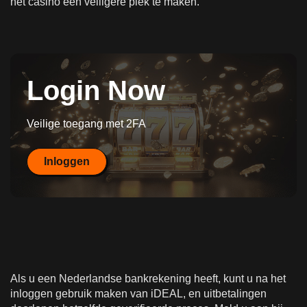
het casino een veiligere plek te maken.
Login Now
Veilige toegang met 2FA
Inloggen
Als u een Nederlandse bankrekening heeft, kunt u na het
inloggen gebruik maken van iDEAL, en uitbetalingen